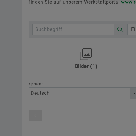
finden Sie auf unserem Werkstattportal
www.r
Fi
Bilder
1
Awards
Digitalisierung
Motorsp
Schaeffler Gruppe
Sonstiges
Te
Sprache
Produktkategorie