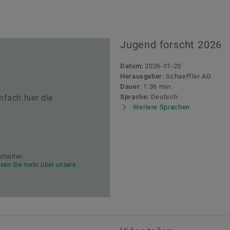
Jugend forscht 2026
Datum:
2026-01-20
r
Herausgeber:
Schaeffler AG
.
Dauer:
1:36 min.
nfach hier die
Sprache:
Deutsch
Weitere Sprachen
rteilten
esen Sie mehr über unsere