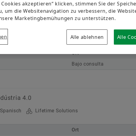
Schulungen
e Cookies akzeptieren“ klicken, stimmen Sie der Speic
Newsletter
u, um die Websitenavigation zu verbessern, die Websi
Zielgruppe
Berechnung & Beratung
unsere Marketingbemühungen zu unterstützen.
Termine & Veranstaltungen
industria 4.0
Ingenieure
Kaufleut
isch
Lifetime Solutions
gen
Alle ablehnen
Alle Co
Modul
Ort
Basic
Advanced
Bajo consulta
Kategorie
Produkte
Grundlage
dústria 4.0
Spanisch
Lifetime Solutions
Ort