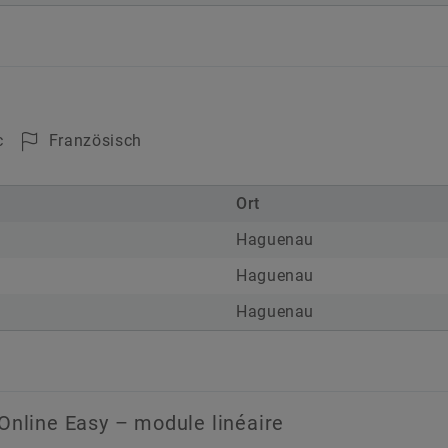
c
Französisch
Ort
Haguenau
Haguenau
Haguenau
Online Easy – module linéaire