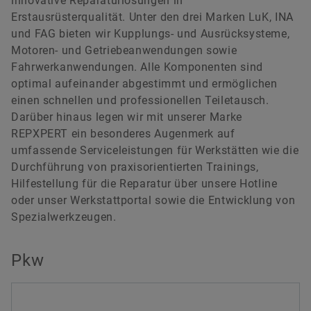
innovative Reparaturlösungen in
versandkostenfrei.
Digitale Lösungen
Events & Formula Student
Social News
Erstausrüsterqualität. Unter den drei Marken LuK, INA
und FAG bieten wir Kupplungs- und Ausrücksysteme,
Markenschutz
Newsletter
Motoren- und Getriebeanwendungen sowie
Fahrwerkanwendungen. Alle Komponenten sind
Jetzt bestellen
Termine & Veranstaltungen
optimal aufeinander abgestimmt und ermöglichen
einen schnellen und professionellen Teiletausch.
Darüber hinaus legen wir mit unserer Marke
REPXPERT ein besonderes Augenmerk auf
umfassende Serviceleistungen für Werkstätten wie die
Durchführung von praxisorientierten Trainings,
Hilfestellung für die Reparatur über unsere Hotline
oder unser Werkstattportal sowie die Entwicklung von
Spezialwerkzeugen.
Pkw