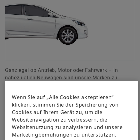
Ganz egal ob Antrieb, Motor oder Fahrwerk – in
nahezu allen Neuwagen sind unsere Marken zu
finden. Daher bieten wir auch für jede Reparatur die
passende Lösung in Erstausrüsterqualität. Mit den
Wenn Sie auf „Alle Cookies akzeptieren“
optimal aufeinander abgestimmten Komponenten und
klicken, stimmen Sie der Speicherung von
individuell zusammengestellten Reparatur-Sets und -
Cookies auf Ihrem Gerät zu, um die
KITs lässt sich der Teiletausch einfach, effizient und
Websitenavigation zu verbessern, die
professionell durchführen.
Websitenutzung zu analysieren und unsere
Marketingbemühungen zu unterstützen.
Durch die enge Zusammenarbeit mit unseren Kollegen