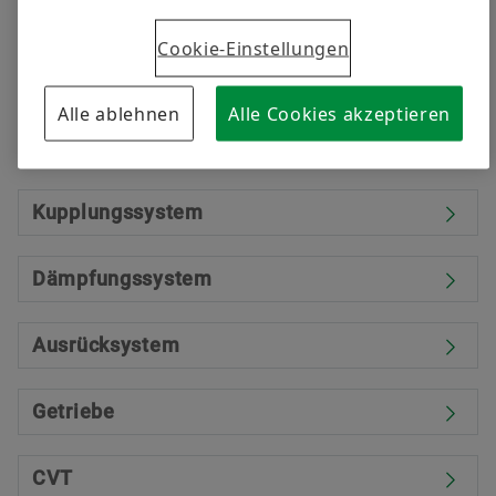
aus der Erstausrüstung können wir auf detaillierte
Kenntnisse hinsichtlich der Fahrzeuganforderungen
Cookie-Einstellungen
zurückgreifen und so ein ausgefeiltes
Produktsortiment für alle Fahrzeugklassen anbieten.
Alle ablehnen
Alle Cookies akzeptieren
Antrieb
Kupplungssystem
Dämpfungssystem
Ausrücksystem
Getriebe
CVT