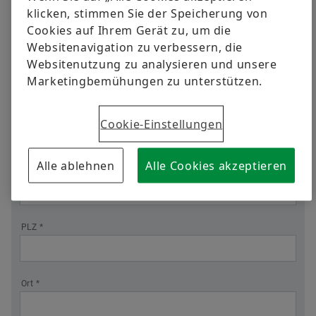
Position
Qualität
Schulungen
klicken, stimmen Sie der Speicherung von
Cookies auf Ihrem Gerät zu, um die
Lieferantenprogramme
Berechnung & Beratung
Websitenavigation zu verbessern, die
Firma *
Websitenutzung zu analysieren und unsere
Lieferanteninformationsmanagement
Marketingbemühungen zu unterstützen.
Straße *
Cookie-Einstellungen
Alle ablehnen
Alle Cookies akzeptieren
Straße 2
PLZ *
Ort *