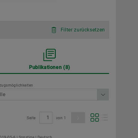
Lieferantenprogramme
Berechnung & Beratung
Aer
Lieferanteninformationsmanagement
Zwei
Jetzt bestellen
Filter zurücksetzen
Scha
Publikationen
8
ler als Arbeitgeber
zugsmöglichkeiten
Seite
von
1
019-05-6 | Sonstige | Deutsch