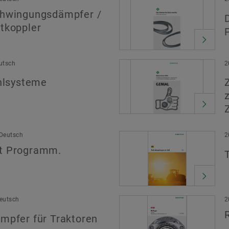
chwingungsdämpfer /
tkoppler
eutsch
2
ühlsysteme
 Deutsch
2
t Programm.
Deutsch
2
mpfer für Traktoren