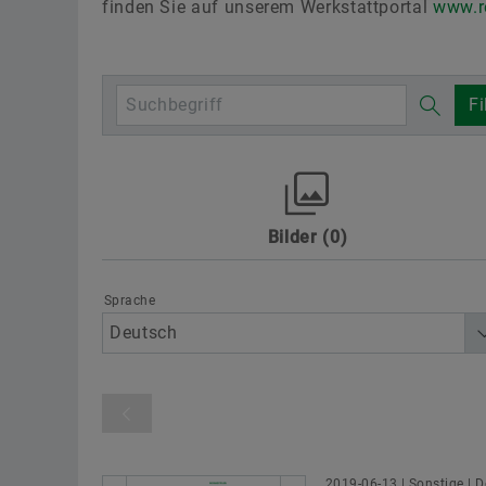
finden Sie auf unserem Werkstattportal
www.r
Fi
Bilder
0
Awards
Digitalisierung
Motorsp
Schaeffler Gruppe
Sonstiges
Te
Sprache
Produktkategorie
2019-06-13 | Sonstige | 