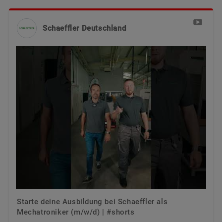
versandkostenfrei.
Qualität
Schulungen
Schaeffler Deutschland
Lieferantenprogramme
Berechnung & Beratung
Jetzt bestellen
Lieferanteninformationsmanagement
Starte deine Ausbildung bei Schaeffler als
Mechatroniker (m/w/d) | #shorts