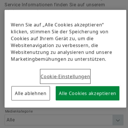
versandkostenfrei.
Qualität
Schulungen
Service Informationen finden Sie auf unserem
Werkstattportal
www.repxpert.de
.
Lieferantenprogramme
Berechnung & Beratung
Wenn Sie auf „Alle Cookies akzeptieren“
Jetzt bestellen
klicken, stimmen Sie der Speicherung von
Lieferanteninformationsmanagement
Cookies auf Ihrem Gerät zu, um die
Websitenavigation zu verbessern, die
Filtern
Websitenutzung zu analysieren und unsere
Marketingbemühungen zu unterstützen.
Cookie-Einstellungen
Sprache
Alle ablehnen
Alle Cookies akzeptieren
Medienkategorie