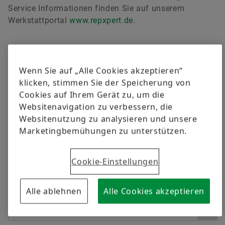
versandkostenfrei.
Qualität
Schulungen
Service Informationen finden Sie auf unserem
Werkstattportal
www.repxpert.de
.
Lieferantenprogramme
Berechnung & Beratung
Jetzt bestellen
Lieferanteninformationsmanagement
Wenn Sie auf „Alle Cookies akzeptieren“
klicken, stimmen Sie der Speicherung von
Filtern
Cookies auf Ihrem Gerät zu, um die
Websitenavigation zu verbessern, die
Websitenutzung zu analysieren und unsere
Marketingbemühungen zu unterstützen.
Sprache
Cookie-Einstellungen
Alle ablehnen
Alle Cookies akzeptieren
Medienkategorie