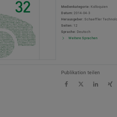
Social News
Markenschutz
Medienkategorie:
Kolloquien
Datum:
2014-04-3
Newsletter
Herausgeber:
Schaeffler Technol
Seiten:
12
Termine & Veranstaltungen
Sprache:
Deutsch
Weitere Sprachen
Publikation teilen