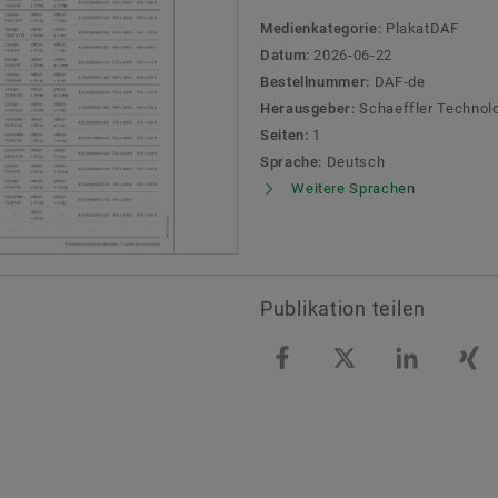
Social News
Markenschutz
Medienkategorie:
PlakatDAF
Datum:
2026-06-22
Newsletter
Bestellnummer:
DAF-de
Herausgeber:
Schaeffler Technol
Termine & Veranstaltungen
Seiten:
1
Sprache:
Deutsch
Weitere Sprachen
Publikation teilen