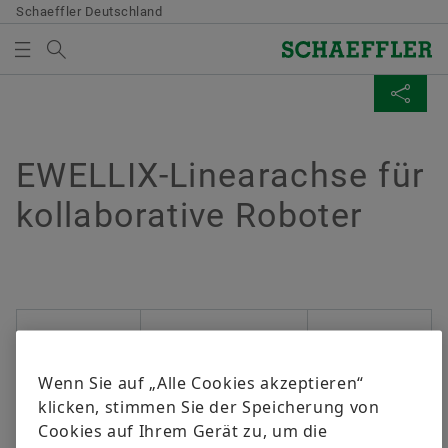
Schaeffler Deutschland
Suchbegriff
MEDIATHEK
SEITE TEILEN
MEDIENKORB
Übersicht
Übersicht
Übersicht
Übersicht
Übersicht
Übersicht
Übersicht
Übersicht
Übersicht
Übersicht
Übersicht
Übersicht
Qualität & Umwelt
Einkauf & Lieferanten-Management
Vertrieb
Konzern
Bearings & Industrial Solutions
Dein Einstieg
Fokusbereiche
Warum Schaeffler?
Deine Entwicklung
Events & Formula Student
Mediathek
Social News
EWELLIX-Linearachse für
Es befinden sich keine Elemente in Ihrem Medienkorb.
Facebook
kollaborative Roboter
Verwenden Sie zum Hinzufügen neuer Elemente die
Zertifikate
Lieferantenbewerbung
Vertriebspartner
Unternehmenskodex
Produktportfolio
Schüler*innen
IT & Digitalisierung
Unsere Mitarbeitenden
Entwicklungsmöglichkeiten
Karriere-Events
Bilder
Twitter
Schaltfläche:
LinkedIn
Medien sammeln
Information der Öffentlichkeit gemäß Störfall-
Vertragsbedingungen
Vertriebsgesellschaften
Branchenlösungen
Studierende
E-Mobilität
Deine Benefits
Schaeffler Academy
Formula Student
Videos
YouTube
Twitter
Verordnung
Bitte beachten Sie:
Digitale Zusammenarbeit
Allgemeine Geschäftsbedingungen
Lifetime Solutions
Absolvent*innen
Produktion
Auszeichnungen & Engagement
Publikationen
Facebook
XING
EDI
Die maximale Bestellmenge je Medium
Supply Chain Management & Logistik
Leergutrückführung
medias Produktkatalog
Berufserfahrene
Consulting
Apps
LinkedIn
beträgt 20 Stück. Ein Verkauf unentgeltlich
Wenn Sie auf „Alle Cookies akzeptieren“
zur Verfügung gestellter Medien an Dritte ist
klicken, stimmen Sie der Speicherung von
Nachhaltigkeit
X-life
untersagt. Die Bestellung ist
Cookies auf Ihrem Gerät zu, um die