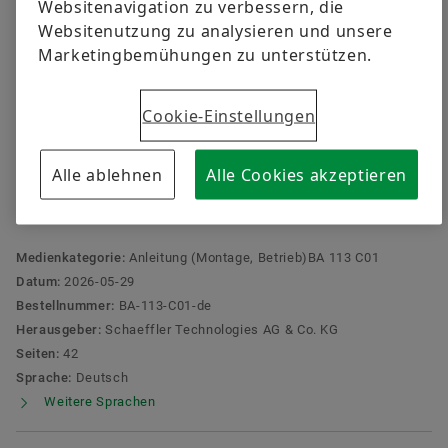
versandkostenfrei.
Websitenavigation zu verbessern, die
Qualität
Schulungen
Websitenutzung zu analysieren und unsere
Marketingbemühungen zu unterstützen.
Lieferantenprogramme
Berechnung & Beratung
Jetzt bestellen
Lieferanteninformationsmanagement
Cookie-Einstellungen
LIFTKIT-OS
Die Anleitung beinhaltet Anweisungen für die
Alle ablehnen
Alle Cookies akzeptieren
Installation, den Betrieb und dir Wartung von
EWELLIX-Linearachsen für kollaborative Roboter
Medienkategorie:
Anleitung (Montage, Betrieb)BA 113 C01
Datum:
2026-05-29
Bestellnummer:
BA-113-C01-de
Herausgeber:
Schaeffler Technologies AG & Co. KG
Seiten:
42
Sprache:
Deutsch
Weitere Sprachen