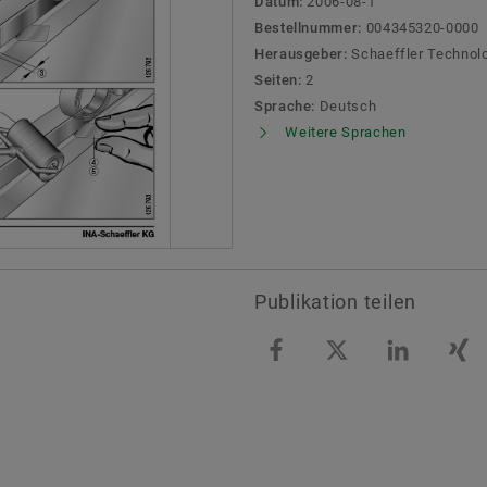
Datum:
2006-08-1
Social News
Markenschutz
Bestellnummer:
004345320-0000
Herausgeber:
Schaeffler Technolo
Newsletter
Seiten:
2
Sprache:
Deutsch
Termine & Veranstaltungen
Weitere Sprachen
Publikation teilen