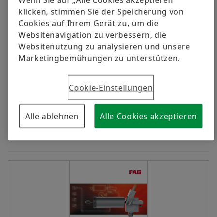
PUMP2500.0,2L.SET Instruções de
klicken, stimmen Sie der Speicherung von
operação
Cookies auf Ihrem Gerät zu, um die
Websitenavigation zu verbessern, die
Com a bomba de alta pressão PUMP4000.0.2L
Websitenutzung zu analysieren und unsere
rolamentos podem
Marketingbemühungen zu unterstützen.
ser montados e desmontados hidraulicamente. O kit
Cookie-Einstellungen
de bomba de alta pressão PUMP2500.0,2L.SET é um
jogo
completo de equipamentos hidráulicos com base na
Alle ablehnen
Alle Cookies akzeptieren
bomba de alta
pressão PUMP4000.0.2L.