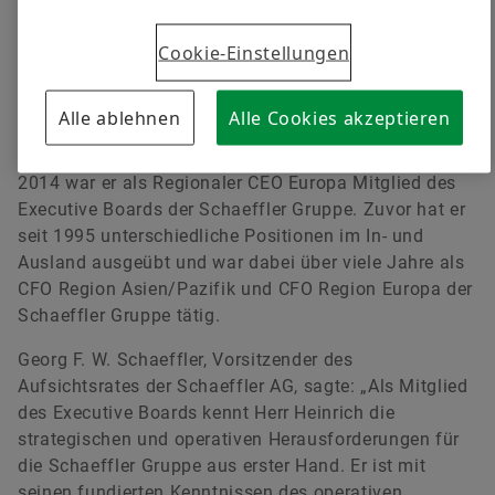
Ulrich Hauck, der seinen Vertrag nicht verlängerte und
zum 1. August 2017 einvernehmlich sein Amt
Cookie-Einstellungen
niederlegt.
Dietmar Heinrich ist seit über 22 Jahren in der
Alle ablehnen
Alle Cookies akzeptieren
Schaeffler Gruppe beschäftigt und hat langjährige
Erfahrung im Bereich Controlling und Finanzen. Seit
2014 war er als Regionaler CEO Europa Mitglied des
Executive Boards der Schaeffler Gruppe. Zuvor hat er
seit 1995 unterschiedliche Positionen im In- und
Ausland ausgeübt und war dabei über viele Jahre als
CFO Region Asien/Pazifik und CFO Region Europa der
Schaeffler Gruppe tätig.
Georg F. W. Schaeffler, Vorsitzender des
Aufsichtsrates der Schaeffler AG, sagte: „Als Mitglied
des Executive Boards kennt Herr Heinrich die
strategischen und operativen Herausforderungen für
die Schaeffler Gruppe aus erster Hand. Er ist mit
seinen fundierten Kenntnissen des operativen