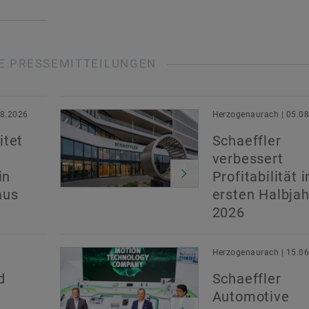
E PRESSEMITTEILUNGEN
08.2026
Herzogenaurach | 05.0
itet
Schaeffler
verbessert
in
Profitabilität 
aus
ersten Halbjah
2026
Herzogenaurach | 15.0
d
Schaeffler
Automotive