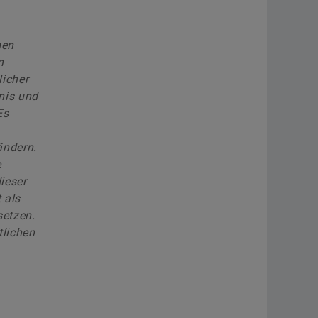
men
n
licher
nis und
Es
ändern.
e
ieser
 als
setzen.
tlichen