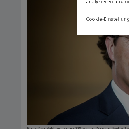
analysieren und 
Cookie-Einstellun
Klaus Rosenfeld wechselte 2009 von der Dresdner Bank AG a