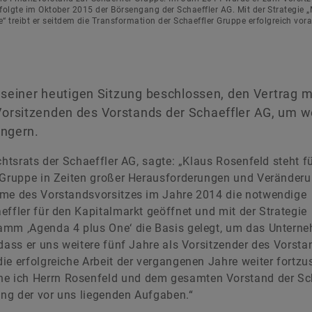
rfolgte im Oktober 2015 der Börsengang der Schaeffler AG. Mit der Strategie „
reibt er seitdem die Transformation der Schaeffler Gruppe erfolgreich vora
n seiner heutigen Sitzung beschlossen, den Vertrag m
orsitzenden des Vorstands der Schaeffler AG, um w
ängern.
chtsrats der Schaeffler AG, sagte: „Klaus Rosenfeld steht fü
r Gruppe in Zeiten großer Herausforderungen und Veränder
hme des Vorstandsvorsitzes im Jahre 2014 die notwendige
effler für den Kapitalmarkt geöffnet und mit der Strategie
ramm ‚Agenda 4 plus One‘ die Basis gelegt, um das Untern
dass er uns weitere fünf Jahre als Vorsitzender des Vorsta
ie erfolgreiche Arbeit der vergangenen Jahre weiter fortzu
e ich Herrn Rosenfeld und dem gesamten Vorstand der Sc
gung der vor uns liegenden Aufgaben.“