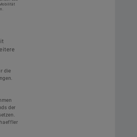
Mobilität
n.
Schaeffler AG
Herzogenaurach
+49 9132 82-4440
ir@schaeffler.com
it
eitere
r die
ungen.
ehmen
nds der
setzen.
haeffler