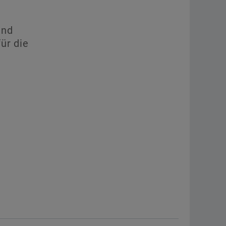
und
ür die