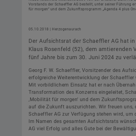
Vorstands der Schaeffler AG bestellt, unter seiner Führung e
für morgen“ und dem Zukunftsprogramm „Agenda 4 plus One“ t
05.10.2018 | Herzogenaurach
Der Aufsichtsrat der Schaeffler AG hat i
Klaus Rosenfeld (52), dem amtierenden V
fünf Jahre bis zum 30. Juni 2024 zu verl
Georg F. W. Schaeffler, Vorsitzender des Aufsi
erfolgreiche Weiterentwicklung der Schaeffle
Mit vorbildlichem Einsatz hat er nach Überna
Transformation des Konzerns eingeleitet, Scha
‚Mobilität für morgen‘ und dem Zukunftsprog
auf die Zukunft auszurichten. Wir freuen uns, 
Schaeffler AG zur Verfügung stehen wird, um d
Im Namen des gesamten Aufsichtsrats wünsch
AG viel Erfolg und alles Gute bei der Bewälti