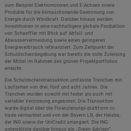
zum Beispiel Elektromotoren und E-Achsen sowie
Produkte für die klimaschonende Gewinnung von
Energie durch Windkraft. Darüber hinaus werden
Renata Casaro
Investitionen in eine nachhaltigere globale Produktion
von Schaeffler mit Blick auf Abfall- und
Abwasservermeidung sowie einen geringeren
Leiterin Investor Relations
Energieverbrauch refinanziert. Zum Zeitpunkt der
Schaeffler AG
Schuldscheinbegebung war bereits die volle Zuteilung
Herzogenaurach
der Mittel im Rahmen des grünen Projektportfolios
erreicht.
+49 9132 82-4440
ir@schaeffler.com
Die Schuldscheintransaktion umfasste Tranchen mit
Laufzeiten von drei, fünf und acht Jahren. Die
Tranchen wurden sowohl mit fester als auch mit
variabler Verzinsung angeboten. Die Transaktion
wurde digital über die Finanzierungs-plattform vc
trade vermarktet und von der Bayern LB, der Helaba,
der ING sowie der UniCredit arrangiert. Die ING
unterstützte darüber hinaus als „Green Advisor“.