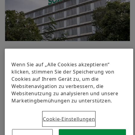
versandkostenfrei.
Digitale Lösungen
Events & Formula Student
Social News
Leiter Globale Kommunikation & Branding
Markenschutz
Newsletter
Schaeffler AG
Herzogenaurach
Jetzt bestellen
Termine & Veranstaltungen
+49 9132 82-5000
presse@schaeffler.com
09.04.2020 | Herzogenaurach
Wenn Sie auf „Alle Cookies akzeptieren“
Debüt-Schuldschein im Gesamtvolumen von rund
klicken, stimmen Sie der Speicherung von
350 Millionen Euro in schwierigem Marktumfeld
Cookies auf Ihrem Gerät zu, um die
platziert
Websitenavigation zu verbessern, die
Schuldschein umfasst grüne Tranchen zur
Websitenutzung zu analysieren und unsere
Refinanzierung eines Portfolios von nachhaltigen
Marketingbemühungen zu unterstützen.
Projekten
Cookie-Einstellungen
Der weltweit tätige Automobil- und Industriezulieferer
Schaeffler hat erstmals ein Schuldscheindarlehen