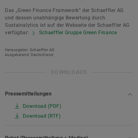
Das „Green Finance Framework“ der Schaeffler AG
und dessen unabhängige Bewertung durch
Sustainalytics ist auf der Webseite der Schaeffler AG
verfügbar:
Schaeffler Gruppe Green Finance
Susanne Sievers
Herausgeber: Schaeffler AG
Ausgabeland: Deutschland
Investor Relations
Schaeffler AG
DOWNLOADS
Herzogenaurach
+49 9132 82-4440
Pressemitteilungen
ir@schaeffler.com
Download (PDF)
Download (RTF)