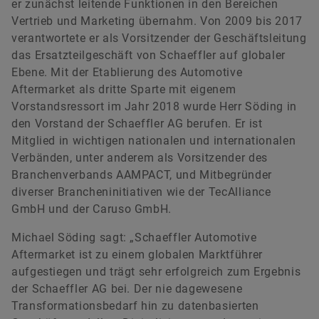
er zunächst leitende Funktionen in den Bereichen
Vertrieb und Marketing übernahm. Von 2009 bis 2017
verantwortete er als Vorsitzender der Geschäftsleitung
Renata Casaro
das Ersatzteilgeschäft von Schaeffler auf globaler
Ebene. Mit der Etablierung des Automotive
Leiterin Investor Relations
Aftermarket als dritte Sparte mit eigenem
Schaeffler AG
Vorstandsressort im Jahr 2018 wurde Herr Söding in
Herzogenaurach
den Vorstand der Schaeffler AG berufen. Er ist
Mitglied in wichtigen nationalen und internationalen
+49 9132 82-4440
Verbänden, unter anderem als Vorsitzender des
ir@schaeffler.com
Branchenverbands AAMPACT, und Mitbegründer
diverser Brancheninitiativen wie der TecAlliance
GmbH und der Caruso GmbH.
Michael Söding sagt: „Schaeffler Automotive
Aftermarket ist zu einem globalen Marktführer
aufgestiegen und trägt sehr erfolgreich zum Ergebnis
der Schaeffler AG bei. Der nie dagewesene
Transformationsbedarf hin zu datenbasierten