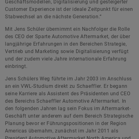
Geschäftsmodellen, Digitalisierung und gesteigerter
Customer Experience ist der ideale Zeitpunkt für einen
Stabwechsel an die nächste Generation.“
Mit Jens Schüler übernimmt ein Nachfolger die Rolle
Johann Eisenmann
des CEO der Sparte Automotive Aftermarket, der über
langjährige Erfahrungen in den Bereichen Strategie,
Vertrieb und Marketing sowie Digitalisierung verfügt
Investor Relations
und der zudem viele Jahre internationale Erfahrung
Schaeffler AG
einbringt.
Herzogenaurach
Jens Schülers Weg führte im Jahr 2003 im Anschluss
+49 9132 82-4440
an ein VWL-Studium direkt zu Schaeffler. Er begann
ir@schaeffler.com
seine Karriere als Assistent des Präsidenten und CEO
des Bereichs Schaeffler Automotive Aftermarket. In
den folgenden Jahren lag sein Fokus im Aftermarket-
Geschäft unter anderem auf dem Bereich Strategische
Planung bevor er Führungspositionen in der Region
Americas übernahm, zunächst im Jahr 2011 als
President Automotive Aftermarket North America und