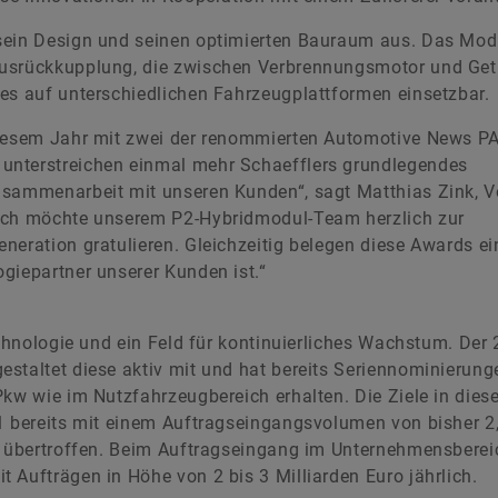
 sein Design und seinen optimierten Bauraum aus. Das Mod
Ausrückkupplung, die zwischen Verbrennungsmotor und Get
 es auf unterschiedlichen Fahrzeugplattformen einsetzbar.
 diesem Jahr mit zwei der renommierten Automotive News P
unterstreichen einmal mehr Schaefflers grundlegendes
usammenarbeit mit unseren Kunden“, sagt Matthias Zink, 
„Ich möchte unserem P2-Hybridmodul-Team herzlich zur
neration gratulieren. Gleichzeitig belegen diese Awards e
giepartner unserer Kunden ist.“
echnologie und ein Feld für kontinuierliches Wachstum. Der
staltet diese aktiv mit und hat bereits Seriennominierung
Pkw­ wie im Nutzfahrzeugbereich erhalten. Die Ziele in die
21 bereits mit einem Auftragseingangsvolumen von bisher 2
ar übertroffen. Beim Auftragseingang im Unternehmensberei
 Aufträgen in Höhe von 2 bis 3 Milliarden Euro jährlich.