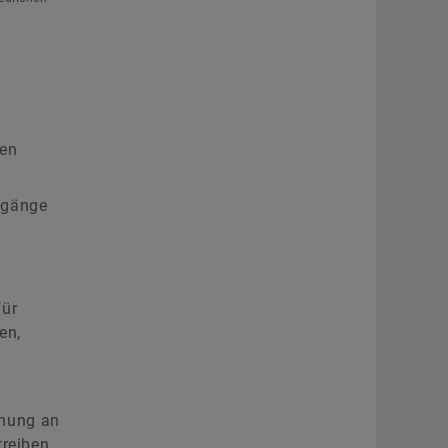
+49 9132 82 4440
ir@schaeffler.com
Johann Eisenmann
ven
Senior Manager Investor
ingänge
Relations
Schaeffler AG
Herzogenaurach
für
+49 9132 82 4440
en,
ir@schaeffler.com
hnung an
treiben.