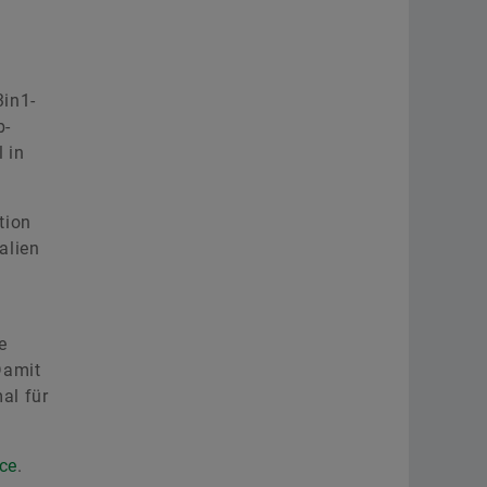
3in1­
b­
 in
tion
alien
e
Damit
al für
ce
.