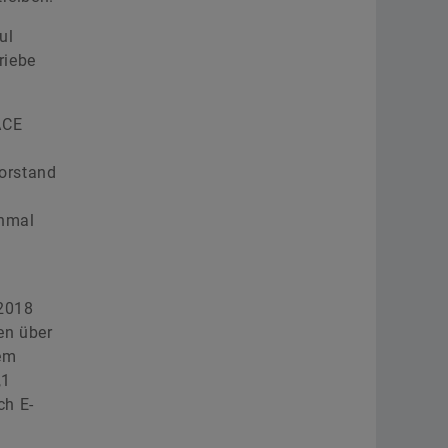
ul
riebe
ACE
Vorstand
inmal
 2018
en über
sem
,1
ch E-