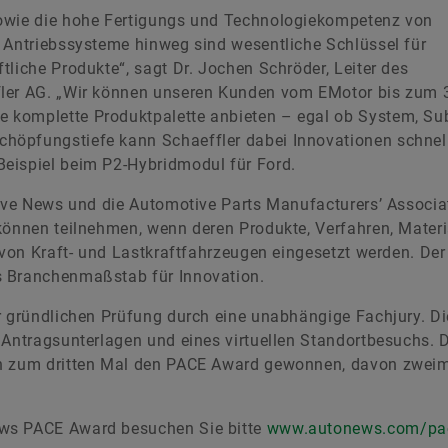
owie die hohe Fertigungs­ und Technologiekompetenz von
r Antriebssysteme hinweg sind wesentliche Schlüssel für
tliche Produkte“, sagt Dr. Jochen Schröder, Leiter des
ler AG. „Wir können unseren Kunden vom E­Motor bis zum 
e komplette Produktpalette anbieten – egal ob System, Su
höpfungstiefe kann Schaeffler dabei Innovationen schnell
eispiel beim P2-Hybridmodul für Ford.
tive News und die Automotive Parts Manufacturers’ Associa
können teilnehmen, wenn deren Produkte, Verfahren, Materi
 von Kraft- und Lastkraftfahrzeugen eingesetzt werden. Der
s Branchenmaßstab für Innovation.
r gründlichen Prüfung durch eine unabhängige Fachjury. Di
 Antragsunterlagen und eines virtuellen Standortbesuchs. 
en zum dritten Mal den PACE Award gewonnen, davon zweim
ews PACE Award besuchen Sie bitte
www.autonews.com/pa