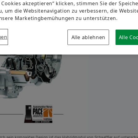
e Cookies akzeptieren“ klicken, stimmen Sie der Speic
Markenschutz
Newsletter
u, um die Websitenavigation zu verbessern, die Websi
unsere Marketingbemühungen zu unterstützen.
Termine & Veranstaltungen
gen
Alle ablehnen
Alle Co
h sein kompaktes Design ist das Hybridmodul von Schaeffler auf unterschi