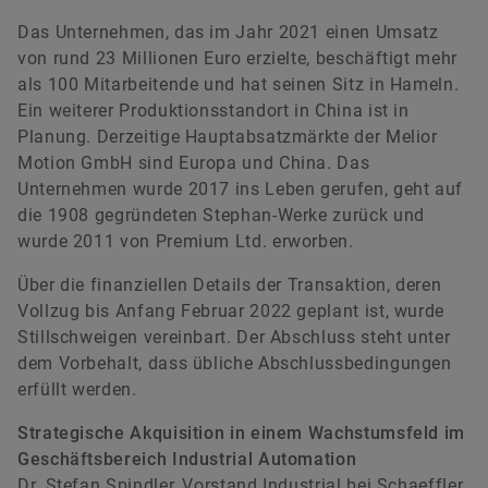
Das Unternehmen, das im Jahr 2021 einen Umsatz
von rund 23 Millionen Euro erzielte, beschäftigt mehr
als 100 Mitarbeitende und hat seinen Sitz in Hameln.
Ein weiterer Produktionsstandort in China ist in
Stefanie Dangl
Planung. Derzeitige Hauptabsatzmärkte der Melior
Motion GmbH sind Europa und China. Das
Senior Manager Investor Relations
Unternehmen wurde 2017 ins Leben gerufen, geht auf
Schaeffler AG
die 1908 gegründeten Stephan-Werke zurück und
Herzogenaurach
wurde 2011 von Premium Ltd. erworben.
+49 9132 82 4440
Über die finanziellen Details der Transaktion, deren
Vollzug bis Anfang Februar 2022 geplant ist, wurde
ir@schaeffler.com
Stillschweigen vereinbart. Der Abschluss steht unter
dem Vorbehalt, dass übliche Abschlussbedingungen
erfüllt werden.
Strategische Akquisition in einem Wachstumsfeld im
Geschäftsbereich Industrial Automation
Dr. Stefan Spindler, Vorstand Industrial bei Schaeffler,