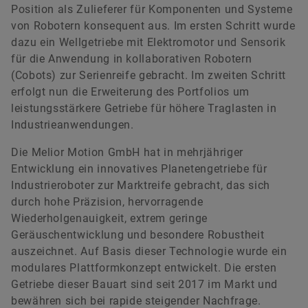
Position als Zulieferer für Komponenten und Systeme
von Robotern konsequent aus. Im ersten Schritt wurde
dazu ein Wellgetriebe mit Elektromotor und Sensorik
Renata Casaro
für die Anwendung in kollaborativen Robotern
(Cobots) zur Serienreife gebracht. Im zweiten Schritt
Leiterin Investor Relations
erfolgt nun die Erweiterung des Portfolios um
Schaeffler AG
leistungsstärkere Getriebe für höhere Traglasten in
Herzogenaurach
Industrieanwendungen.
+49 9132 82 4440
Die Melior Motion GmbH hat in mehrjähriger
ir@schaeffler.com
Entwicklung ein innovatives Planetengetriebe für
Industrieroboter zur Marktreife gebracht, das sich
durch hohe Präzision, hervorragende
Wiederholgenauigkeit, extrem geringe
Geräuschentwicklung und besondere Robustheit
auszeichnet. Auf Basis dieser Technologie wurde ein
modulares Plattformkonzept entwickelt. Die ersten
Getriebe dieser Bauart sind seit 2017 im Markt und
bewähren sich bei rapide steigender Nachfrage.