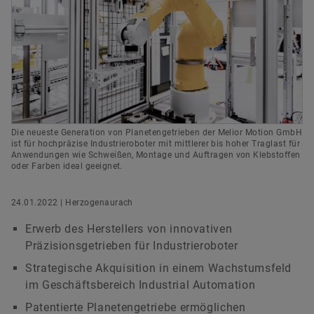
versandkostenfrei.
Digitale Lösungen
Events & Formula Student
Social News
Leiter Konzernkommunikation & Public Affairs
Markenschutz
Newsletter
Schaeffler AG
Herzogenaurach
Jetzt bestellen
Termine & Veranstaltungen
+49 9132 82-8901
axel.luedeke@schaeffler.com
Die neueste Generation von Planetengetrieben der Melior Motion GmbH
ist für hochpräzise Industrieroboter mit mittlerer bis hoher Traglast für
Anwendungen wie Schweißen, Montage und Auftragen von Klebstoffen
oder Farben ideal geeignet.
24.01.2022 | Herzogenaurach
Erwerb des Herstellers von innovativen
Präzisionsgetrieben für Industrieroboter
Strategische Akquisition in einem Wachstumsfeld
im Geschäftsbereich Industrial Automation
Patentierte Planetengetriebe ermöglichen