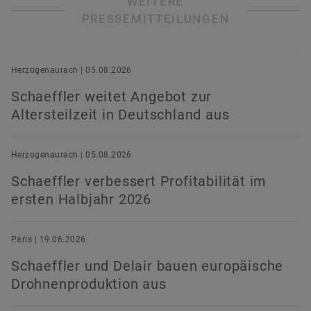
WEITERE
PRESSEMITTEILUNGEN
Herzogenaurach | 05.08.2026
Maximilian König
Schaeffler weitet Angebot zur
Altersteilzeit in Deutschland aus
Manager Investor Relations
Schaeffler AG, Herzogenaurach
Herzogenaurach | 05.08.2026
+49 9132 82 4440
Schaeffler verbessert Profitabilität im
ir@schaeffler.com
ersten Halbjahr 2026
Paris | 19.06.2026
Schaeffler und Delair bauen europäische
Drohnenproduktion aus