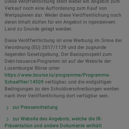
Diese Veröffentlichung stellt weder ein Angebot zum
Matthias Herms
Verkauf noch eine Aufforderung zum Kauf von
Wertpapieren dar. Weder diese Veröffentlichung noch
deren Inhalt dürfen für ein Angebot in irgendeinem
Leiter Kommunikation Finanzen und
Land zu Grunde gelegt werden.
Nachhaltigkeit
Schaeffler AG, Herzogenaurach
Diese Veröffentlichung ist eine Werbung im Sinne der
Verordnung (EU) 2017/1129 und der zugrunde
+49 9132 82 37314
liegenden Gesetzgebung. Der Basisprospekt zum
matthias.herms@schaeffler.com
Debt-Issuance-Programm ist auf der Website der
Luxemburger Börse unter
https://www.bourse.lu/programme/Programme-
Schaeffler/14509
verfügbar, und die endgültigen
Bedingungen zu den Schuldverschreibungen werden
nach ihrer Veröffentlichung dort verfügbar sein.
zur Pressemitteilung
zur Website des Angebots, welche die IR-
Präsentation und andere Dokumente enthält