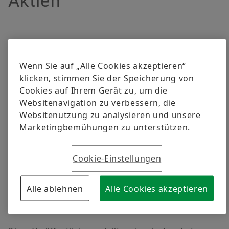
Aktien
versandkostenfrei.
Digitale Lösungen
Events & Formula Student
Social News
Head of Group Communications & Public Affairs
Markenschutz
Newsletter
Schaeffler AG
Herzogenaurach
Jetzt bestellen
Termine & Veranstaltungen
Wenn Sie auf „Alle Cookies akzeptieren“
+49 9132 82 8901
klicken, stimmen Sie der Speicherung von
axel.luedeke@schaeffler.com
Cookies auf Ihrem Gerät zu, um die
Websitenavigation zu verbessern, die
Websitenutzung zu analysieren und unsere
Marketingbemühungen zu unterstützen.
Cookie-Einstellungen
Alle ablehnen
Alle Cookies akzeptieren
09.01.2024 | Herzogenaurach
Rechtliche Hinweise