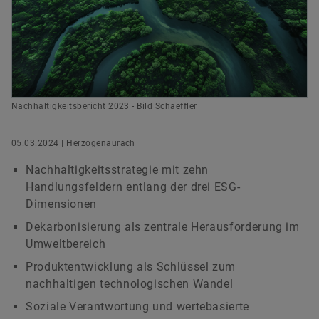
versandkostenfrei.
Digitale Lösungen
Events & Formula Student
Social News
Leiter Konzernkommunikation & Public Affairs
Markenschutz
Newsletter
Schaeffler AG
Herzogenaurach
Jetzt bestellen
Termine & Veranstaltungen
+49 9132 82 8901
Nachhaltigkeitsbericht 2023 - Bild Schaeffler
axel.luedeke@schaeffler.com
05.03.2024 | Herzogenaurach
Nachhaltigkeitsstrategie mit zehn
Handlungsfeldern entlang der drei ESG-
Dimensionen
Dekarbonisierung als zentrale Herausforderung im
Umweltbereich
Produktentwicklung als Schlüssel zum
nachhaltigen technologischen Wandel
Soziale Verantwortung und wertebasierte