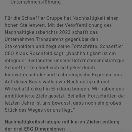
Unternehmensführung
Matthias Herms
Für die Schaeffler Gruppe hat Nachhaltigkeit einen
hohen Stellenwert. Mit der Veröffentlichung des
Leiter Kommunikation Finanzen & Nachhaltigkeit
Nachhaltigkeitsberichts 2023 schafft das
Schaeffler AG
Unternehmen Transparenz gegenüber den
Herzogenaurach
Stakeholdern und zeigt seine Fortschritte. Schaeffler
+49 9132 82 3714
CEO Klaus Rosenfeld sagt: „Nachhaltigkeit ist ein
integraler Bestandteil unserer Unternehmensstrategie.
matthias.herms@schaeffler.com
Schaeffler zeichnet sich seit jeher durch
Innovationsstärke und technologische Expertise aus.
Auf dieser Basis wollen wir Nachhaltigkeit und
Wirtschaftlichkeit in Einklang bringen. Wir haben uns
ambitionierte Ziele gesetzt. Bei allen Fortschritten der
letzten Jahre ist uns bewusst, dass noch ein großes
Stück des Weges vor uns liegt.“
Nachhaltigkeitsstrategie mit klaren Zielen entlang
der drei ESG-Dimensionen