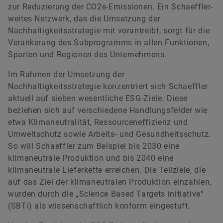
zur Reduzierung der CO2e-Emissionen. Ein Schaeffler-
weites Netzwerk, das die Umsetzung der
Nachhaltigkeitsstrategie mit vorantreibt, sorgt für die
Verankerung des Subprogramms in allen Funktionen,
Susanne Sievers
Sparten und Regionen des Unternehmens.
Im Rahmen der Umsetzung der
Senior Manager Investor Relations
Nachhaltigkeitsstrategie konzentriert sich Schaeffler
Schaeffler AG
aktuell auf sieben wesentliche ESG-Ziele. Diese
Herzogenaurach
beziehen sich auf verschiedene Handlungsfelder wie
etwa Klimaneutralität, Ressourceneffizienz und
+49 9132 82 4440
Umweltschutz sowie Arbeits- und Gesundheitsschutz.
ir@schaeffler.com
So will Schaeffler zum Beispiel bis 2030 eine
klimaneutrale Produktion und bis 2040 eine
klimaneutrale Lieferkette erreichen. Die Teilziele, die
auf das Ziel der klimaneutralen Produktion einzahlen,
wurden durch die „Science Based Targets initiative“
(SBTi) als wissenschaftlich konform eingestuft.