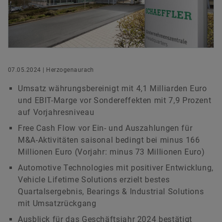
versandkostenfrei.
Digitale Lösungen
Events & Formula Student
Social News
Leiter Konzernkommunikation & Public Affairs
Markenschutz
Newsletter
Schaeffler AG
Herzogenaurach
Jetzt bestellen
Termine & Veranstaltungen
+49 9132 82 8901
07.05.2024 | Herzogenaurach
axel.luedeke@schaeffler.com
Umsatz währungsbereinigt mit 4,1 Milliarden Euro
und EBIT-Marge vor Sondereffekten mit 7,9 Prozent
auf Vorjahresniveau
Free Cash Flow vor Ein- und Auszahlungen für
M&A-Aktivitäten saisonal bedingt bei minus 166
Millionen Euro (Vorjahr: minus 73 Millionen Euro)
Automotive Technologies mit positiver Entwicklung,
Vehicle Lifetime Solutions erzielt bestes
Quartalsergebnis, Bearings & Industrial Solutions
mit Umsatzrückgang
Ausblick für das Geschäftsjahr 2024 bestätigt