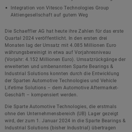
Matthias Herms
Integration von Vitesco Technologies Group
Aktiengesellschaft auf gutem Weg
Leiter Kommunikation Finanzen & Nachhaltigkeit
Die Schaeffler AG hat heute ihre Zahlen für das erste
Schaeffler AG
Quartal 2024 veröffentlicht. In den ersten drei
Herzogenaurach
Monaten lag der Umsatz mit 4.085 Millionen Euro
+49 9132 82 3714
währungsbereinigt in etwa auf Vorjahresniveau
(Vorjahr: 4.152 Millionen Euro). Umsatzrückgänge der
matthias.herms@schaeffler.com
erweiterten und umbenannten Sparte Bearings &
Industrial Solutions konnten durch die Entwicklung
der Sparten Automotive Technologies und Vehicle
Lifetime Solutions – dem Automotive Aftermarket-
Geschäft – kompensiert werden.
Die Sparte Automotive Technologies, die erstmals
ohne den Unternehmensbereich (UB) Lager gezeigt
wird, der zum 1. Januar 2024 in die Sparte Bearings &
Industrial Solutions (bisher Industrial) übertragen