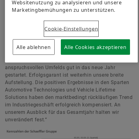
Websitenutzung zu analysieren und unsere
entspricht. Auch bei dem den Anteilseignern des
Marketingbemühungen zu unterstützen.
Mutterunternehmens zurechenbaren Konzernergebnis,
das zum ersten Quartal 2024 insgesamt 231 Millionen
Euro betrug, ergab sich mit einem Plus von 79,7
Cookie-Einstellungen
Prozent eine deutliche Verbesserung (Vorjahr: 128
Millionen Euro).
Alle ablehnen
Alle Cookies akzeptieren
Klaus Rosenfeld, Vorsitzender des Vorstands der
Schaeffler AG: „Die Schaeffler Gruppe ist trotz des
anspruchsvollen Umfelds gut in das neue Jahr
gestartet. Erfolgsgarant ist weiterhin unsere breite
Aufstellung. Die positiven Ergebnisse in den Sparten
Automotive Technologies und Vehicle Lifetime
Solutions haben den marktbedingt rückläufigen Trend
im Industriegeschäft erfolgreich kompensiert. An
unserem Ausblick für das Gesamtjahr halten wir
unverändert fest.“