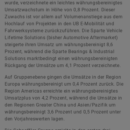
wurde, verzeichnete ein leichtes währungsbereinigtes
Umsatzwachstum in Höhe von 0,8 Prozent. Dieser
Zuwachs ist vor allem auf Volumenanstiege aus dem
Renata Casaro
Hochlauf von Projekten in den UB E-Mobilität und
Fahrwerksysteme zurückzuführen. Die Sparte Vehicle
Head of Investor Relations
Lifetime Solutions (bisher Automotive Aftermarket)
Schaeffler AG
steigerte ihren Umsatz um währungsbereinigt 8,6
Herzogenaurach
Prozent, während die Sparte Bearings & Industrial
Solutions marktbedingt einen währungsbereinigten
+49 9132 82 4440
Rückgang der Umsätze um 4,1 Prozent verzeichnete.
ir@schaeffler.com
Auf Gruppenebene gingen die Umsätze in der Region
Europa währungsbereinigt um 0,4 Prozent zurück. Die
Region Americas erreichte ein währungsbereinigtes
Umsatzplus von 4,2 Prozent, während die Umsätze in
den Regionen Greater China und Asien/Pazifik um
währungsbereinigt 3,6 Prozent und 0,5 Prozent unter
den Vorjahreswerten lagen.