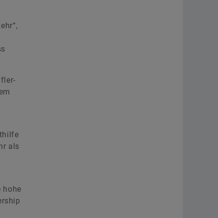
ehr“,
ss
ler-
dem
hilfe
hr als
e hohe
ership