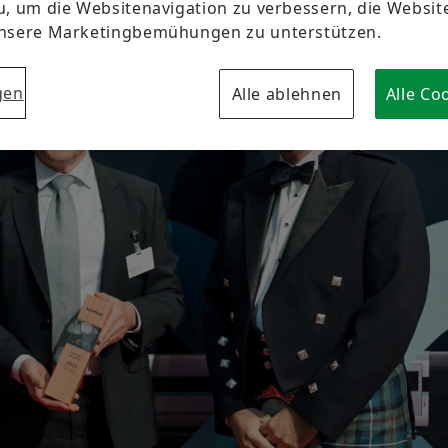
u, um die Websitenavigation zu verbessern, die Websi
Markenschutz
Newsletter
unsere Marketingbemühungen zu unterstützen.
Termine & Veranstaltungen
gen
Alle ablehnen
Alle Co