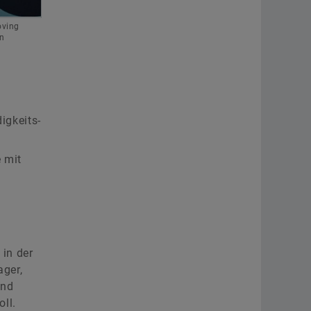
oving
in
igkeits-
 mit
in der
ager,
und
ll.