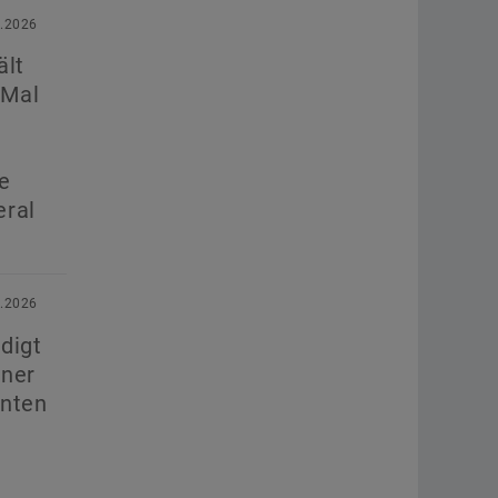
7.2026
ält
 Mal
e
eral
5.2026
digt
iner
anten