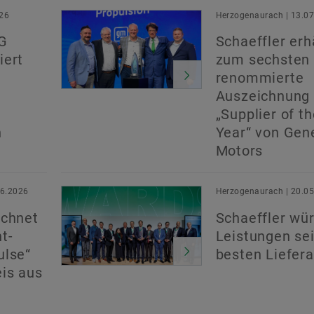
026
Herzogenaurach | 13.0
AG
Schaeffler erh
iert
zum sechsten
renommierte
Auszeichnung
„Supplier of th
n
Year“ von Gen
Motors
06.2026
Herzogenaurach | 20.0
ichnet
Schaeffler wür
t-
Leistungen se
ulse“
besten Liefer
is aus