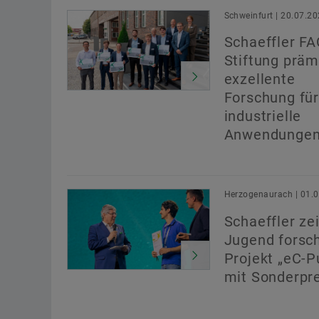
Schweinfurt | 20.07.2
Schaeffler F
Stiftung präm
exzellente
Forschung für
industrielle
Anwendunge
Herzogenaurach | 01.
Schaeffler ze
Jugend forsch
Projekt „eC-P
mit Sonderpre