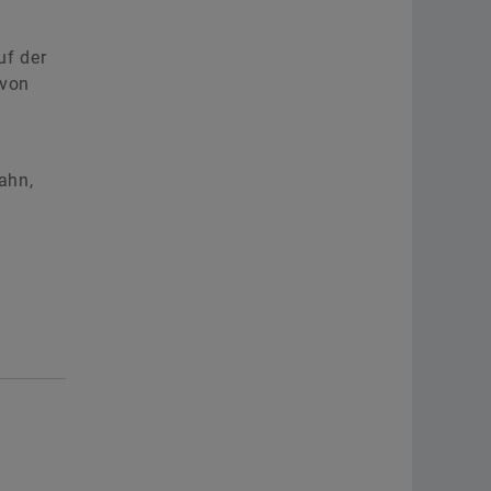
uf der
 von
ahn,