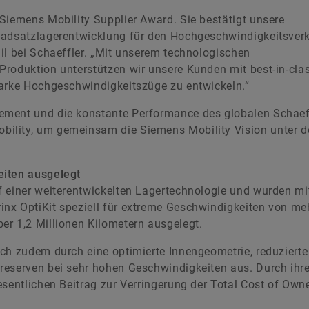
Siemens Mobility Supplier Award. Sie bestätigt unsere
Radsatzlagerentwicklung für den Hochgeschwindigkeitsverk
il bei Schaeffler. „Mit unserem technologischen
Produktion unterstützen wir unsere Kunden mit best-in-cla
tarke Hochgeschwindigkeitszüge zu entwickeln.“
ement und die konstante Performance des globalen Schaeff
ility, um gemeinsam die Siemens Mobility Vision unter 
eiten ausgelegt
 einer weiterentwickelten Lagertechnologie und wurden mit
nx OptiKit speziell für extreme Geschwindigkeiten von me
er 1,2 Millionen Kilometern ausgelegt.
ch zudem durch eine optimierte Innengeometrie, reduzierte
reserven bei sehr hohen Geschwindigkeiten aus. Durch ihr
esentlichen Beitrag zur Verringerung der Total Cost of Own