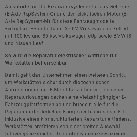
Ab sofort sind die Reparatursysteme für das Getriebe
(E-Axle RepSystem-G) und den elektrischen Motor (E-
Axle RepSystem-M) für diese Fahrzeugmodelle
verfügbar: Hyundai Ioniq AE-EV, Volkswagen eGolf VII
mit 100 kw und 85 kw, Volkswagen eUp sowie BMW I3
Katja Wild
und Nissan Leaf.
So wird die Reparatur elektrischer Antriebe für
Communications Vehicle Lifetime Solutions
Werkstätten beherrschbar
Schaeffler Vehicle Lifetime Solutions Germany
Damit geht das Unternehmen einen weiteren Schritt,
GmbH & Co. KG
um Werkstätten sicher durch die technischen
Frankfurt
Anforderungen der E-Mobilität zu führen. Die neuen
+49 69 27135 3814
Reparaturlösungen decken eine Vielzahl gängiger E-
Fahrzeugplattformen ab und bündeln alle für die
katja.wild@schaeffler.com
Reparatur erforderlichen Komponenten in einem Kit
inklusive eines klar strukturierten Reparaturleitfadens.
Werkstätten profitieren von einer breiten Auswahl
fahrzeugspezifischer Reparatursysteme sowie einer