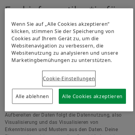
versandkostenfrei.
Rohstoffe
Allgemeine Teilnahmebedingungen
Kontakt herunterladen
Fachinformatiker*in für
Aerospace
Daten- und
Wenn Sie auf „Alle Cookies akzeptieren“
Jetzt bestellen
klicken, stimmen Sie der Speicherung von
Prozessanalyse
Zweiräder
Cookies auf Ihrem Gerät zu, um die
Websitenavigation zu verbessern, die
Schaeffler Global Technology Network
Websitenutzung zu analysieren und unsere
Marketingbemühungen zu unterstützen.
Allgemeine Informationen
Cookie-Einstellungen
Data Engineering und Data Mining sind deine
Arbeitsgebiete nach der Ausbildung
Fachinformatiker*in für Daten und Prozessanalyse.
Alle ablehnen
Alle Cookies akzeptieren
Du kennst alle Datentypen, prüfst und bereitest Daten
für die Analyse vor. Nach dem Engineering, dem
Aufbereiten der Daten folgt die Datennutzung, also
Visualisierung und das Visualisieren von
Erkenntnissen und Mustern aus den Daten. Deine