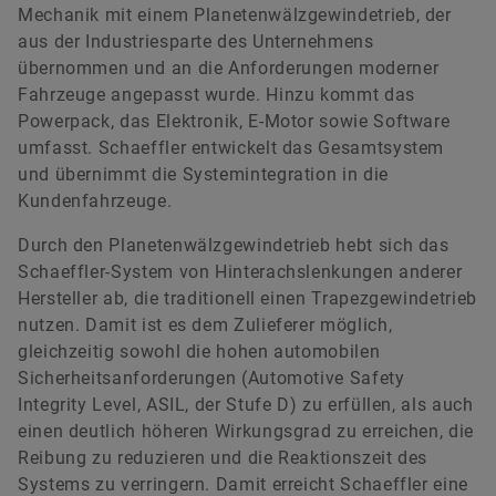
Mechanik mit einem Planetenwälzgewindetrieb, der
aus der Industriesparte des Unternehmens
übernommen und an die Anforderungen moderner
Fahrzeuge angepasst wurde. Hinzu kommt das
Johann Eisenmann
Powerpack, das Elektronik, E-Motor sowie Software
umfasst. Schaeffler entwickelt das Gesamtsystem
und übernimmt die Systemintegration in die
Senior Manager Investor Relations
Kundenfahrzeuge.
Schaeffler AG
Herzogenaurach
Durch den Planetenwälzgewindetrieb hebt sich das
Schaeffler-System von Hinterachslenkungen anderer
+49 9132 82 4440
Hersteller ab, die traditionell einen Trapezgewindetrieb
ir@schaeffler.com
nutzen. Damit ist es dem Zulieferer möglich,
gleichzeitig sowohl die hohen automobilen
Sicherheitsanforderungen (Automotive Safety
Integrity Level, ASIL, der Stufe D) zu erfüllen, als auch
einen deutlich höheren Wirkungsgrad zu erreichen, die
Reibung zu reduzieren und die Reaktionszeit des
Systems zu verringern. Damit erreicht Schaeffler eine