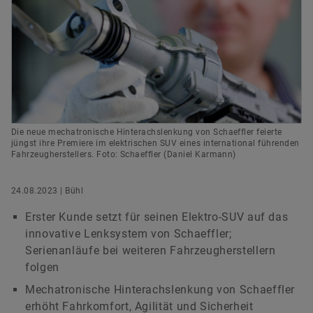
versandkostenfrei.
Digitale Lösungen
Events & Formula Student
Social News
Leiter Konzernkommunikation & Public Affairs
Markenschutz
Newsletter
Schaeffler AG
Herzogenaurach
Jetzt bestellen
Termine & Veranstaltungen
+49 9132 82 8901
axel.luedeke@schaeffler.com
Die neue mechatronische Hinterachslenkung von Schaeffler feierte
jüngst ihre Premiere im elektrischen SUV eines international führenden
Fahrzeugherstellers. Foto: Schaeffler (Daniel Karmann)
24.08.2023 | Bühl
Erster Kunde setzt für seinen Elektro-SUV auf das
innovative Lenksystem von Schaeffler;
Serienanläufe bei weiteren Fahrzeugherstellern
folgen
Mechatronische Hinterachslenkung von Schaeffler
erhöht Fahrkomfort, Agilität und Sicherheit