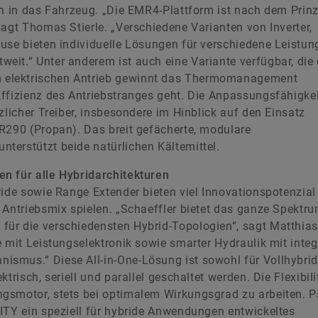
on in das Fahrzeug. „Die EMR4-Plattform ist nach dem Prinz
sagt Thomas Stierle. „Verschiedene Varianten von Inverter,
use bieten individuelle Lösungen für verschiedene Leistun
eit.“ Unter anderem ist auch eine Variante verfügbar, die
 elektrischen Antrieb gewinnt das Thermomanagement
ffizienz des Antriebstranges geht. Die Anpassungsfähigke
zlicher Treiber, insbesondere im Hinblick auf den Einsatz
R290 (Propan). Das breit gefächerte, modulare
terstützt beide natürlichen Kältemittel.
n für alle Hybridarchitekturen
ride sowie Range Extender bieten viel Innovationspotenzial
 Antriebsmix spielen. „Schaeffler bietet das ganze Spektr
ür die verschiedensten Hybrid-Topologien“, sagt Matthias
 mit Leistungselektronik sowie smarter Hydraulik mit integr
smus.“ Diese All-in-One-Lösung ist sowohl für Vollhybrid
trisch, seriell und parallel geschaltet werden. Die Flexibili
ngsmotor, stets bei optimalem Wirkungsgrad zu arbeiten. 
ITY ein speziell für hybride Anwendungen entwickeltes