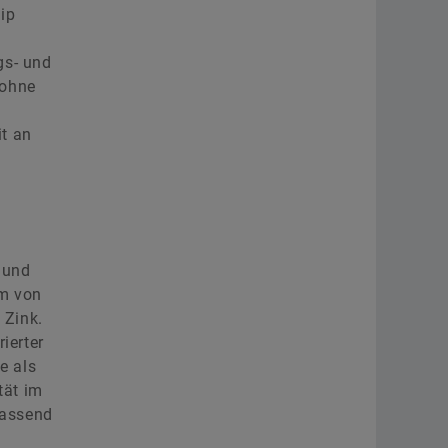
ip
gs- und
 ohne
it an
 und
um von
 Zink.
ierter
e als
tät im
Passend