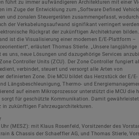
 führt zu immer aufwändigeren Architekturen mit einer Vi
en im Zuge der Entwicklung zum „Software Defined Vehicl
alen und zonalen Steuergeräten zusammengefasst, wodurc
uch der Verkabelungsaufwand signifikant verringert werden
lektronische Rückgrat der zukünftigen Architekturen bilden.
nd ist die Visualisierung einer modernen E/E-Plattform –
ceorientiert“, erläutert Thomas Stierle. „Unsere langjährige
t es uns, neue Lösungen und dazugehörige Services anzubi
one Controller Units (ZCU). Der Zone Controller fungiert a
dient, verbindet, steuert und versorgt alle Arten von
er definierten Zone. Die MCU bildet das Herzstück der E/E-
r- und Längsbeschleunigung, Thermo- und Energiemanagemen
ierend auf einem Mikroprozessor unterstützt die MCU die 
d sorgt für geschützte Kommunikation. Damit gewährleistet
z in zukünftigen Fahrzeugarchitekturen.
r
 Uhr (MESZ): mit Klaus Rosenfeld, Vorsitzender des Vorsta
rain & Chassis der Schaeffler AG, und Thomas Stierle, Vor