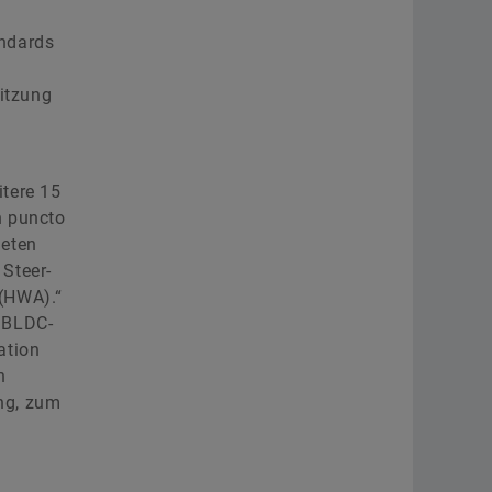
andards
ritzung
itere 15
n puncto
ieten
Steer-
 (HWA).“
 BLDC-
ation
n
ng, zum