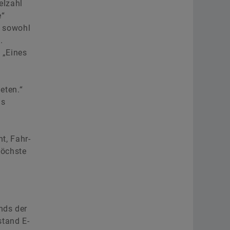
elzahl
e“
h sowohl
.
 „Eines
eten.“
ls
t, Fahr-
höchste
nds der
stand E-