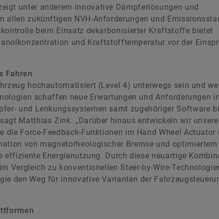
zeigt unter anderem innovative Dämpferlösungen und
um allen zukünftigen NVH-Anforderungen und Emissionsst
ontrolle beim Einsatz dekarbonisierter Kraftstoffe bietet
thanolkonzentration und Kraftstofftemperatur vor der Einsp
te Fahren
ahrzeug hochautomatisiert (Level 4) unterwegs sein und we
echnologien schaffen neue Erwartungen und Anforderungen i
mpfer- und Lenkungssystemen samt zugehöriger Software b
agt Matthias Zink. „Darüber hinaus entwickeln wir unsere 
ise die Force-Feedback-Funktionen im Hand Wheel Actuator
ination von magnetorheologischer Bremse und optimiertem
e effiziente Energienutzung. Durch diese neuartige Kombin
im Vergleich zu konventionellen Steer-by-Wire-Technologie
gie den Weg für innovative Varianten der Fahrzeugsteueru
attformen