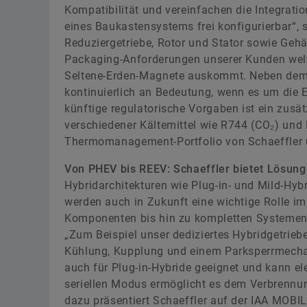
Kompatibilität und vereinfachen die Integrati
eines Baukastensystems frei konfigurierbar“, 
Reduziergetriebe, Rotor und Stator sowie Gehä
Packaging-Anforderungen unserer Kunden weltw
Seltene-Erden-Magnete auskommt. Neben dem
kontinuierlich an Bedeutung, wenn es um die E
künftige regulatorische Vorgaben ist ein zusät
verschiedener Kältemittel wie R744 (CO₂) und 
Thermomanagement-Portfolio von Schaeffler un
Von PHEV bis REEV: Schaeffler bietet Lösunge
Hybridarchitekturen wie Plug-in- und Mild-Hyb
werden auch in Zukunft eine wichtige Rolle im
Komponenten bis hin zu kompletten Systemen f
„Zum Beispiel unser dediziertes Hybridgetriebe
Kühlung, Kupplung und einem Parksperrmechani
auch für Plug-in-Hybride geeignet und kann elek
seriellen Modus ermöglicht es dem Verbrennu
dazu präsentiert Schaeffler auf der IAA MOBIL