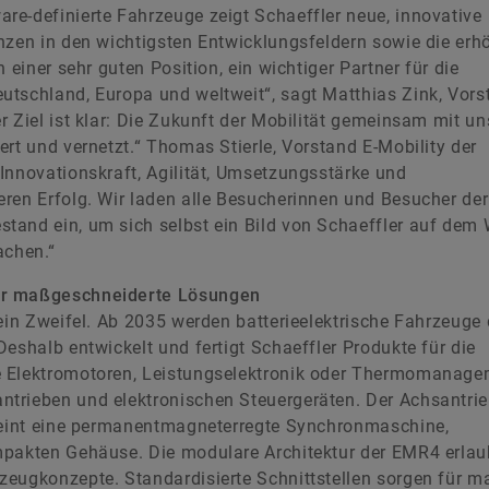
re-definierte Fahrzeuge zeigt Schaeffler neue, innovative
nzen in den wichtigsten Entwicklungsfeldern sowie die erh
 einer sehr guten Position, ein wichtiger Partner für die
utschland, Europa und weltweit“, sagt Matthias Zink, Vors
r Ziel ist klar: Die Zukunft der Mobilität gemeinsam mit u
rt und vernetzt.“ Thomas Stierle, Vorstand E-Mobility der
Innovationskraft, Agilität, Umsetzungsstärke und
ren Erfolg. Wir laden alle Besucherinnen und Besucher der
tand ein, um sich selbst ein Bild von Schaeffler auf dem
chen.“
für maßgeschneiderte Lösungen
ein Zweifel. Ab 2035 werden batterieelektrische Fahrzeuge 
eshalb entwickelt und fertigt Schaeffler Produkte für die
e Elektromotoren, Leistungselektronik oder Thermomanage
ntrieben und elektronischen Steuergeräten. Der Achsantr
ereint eine permanentmagneterregte Synchronmaschine,
mpakten Gehäuse. Die modulare Architektur der EMR4 erlau
zeugkonzepte. Standardisierte Schnittstellen sorgen für m