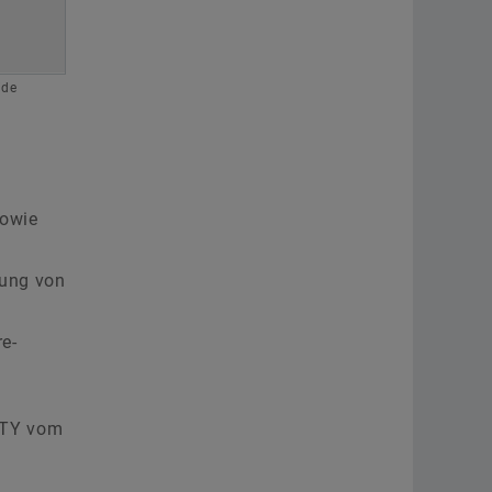
ide
sowie
lung von
re-
ITY vom