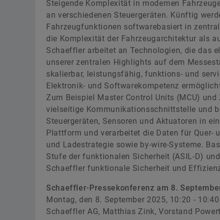
Steigende Komplexität in modernen Fahrzeugen
an verschiedenen Steuergeräten. Künftig werd
Fahrzeugfunktionen softwarebasiert in zentr
die Komplexität der Fahrzeugarchitektur als a
Schaeffler arbeitet an Technologien, die das e
unserer zentralen Highlights auf dem Messesta
skalierbar, leistungsfähig, funktions- und servi
Elektronik- und Softwarekompetenz ermöglich
Zum Beispiel Master Control Units (MCU) und Z
vielseitige Kommunikationsschnittstelle und be
Steuergeräten, Sensoren und Aktuatoren in ein
Plattform und verarbeitet die Daten für Que
und Ladestrategie sowie by-wire-Systeme. Bas
Stufe der funktionalen Sicherheit (ASIL-D) un
Schaeffler funktionale Sicherheit und Effizien
Schaeffler-Pressekonferenz am 8. Septembe
Montag, den 8. September 2025, 10:20 - 10:40
Schaeffler AG, Matthias Zink, Vorstand Powert