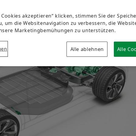
Markenschutz
Newsletter
e Cookies akzeptieren“ klicken, stimmen Sie der Speic
Termine & Veranstaltungen
u, um die Websitenavigation zu verbessern, die Websi
unsere Marketingbemühungen zu unterstützen.
gen
Alle ablehnen
Alle Co