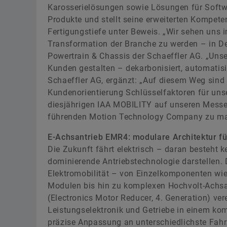
Karosserielösungen sowie Lösungen für Softwa
Produkte und stellt seine erweiterten Kompete
Fertigungstiefe unter Beweis. „Wir sehen uns in
Transformation der Branche zu werden – in De
Powertrain & Chassis der Schaeffler AG. „Unse
Kunden gestalten – dekarbonisiert, automatisie
Schaeffler AG, ergänzt: „Auf diesem Weg sind 
Kundenorientierung Schlüsselfaktoren für unse
diesjährigen IAA MOBILITY auf unseren Messes
führenden Motion Technology Company zu ma
E-Achsantrieb EMR4: modulare Architektur 
Die Zukunft fährt elektrisch – daran besteht k
dominierende Antriebstechnologie darstellen. D
Elektromobilität – von Einzelkomponenten wi
Modulen bis hin zu komplexen Hochvolt-Achsa
(Electronics Motor Reducer, 4. Generation) v
Leistungselektronik und Getriebe in einem ko
präzise Anpassung an unterschiedlichste Fahr