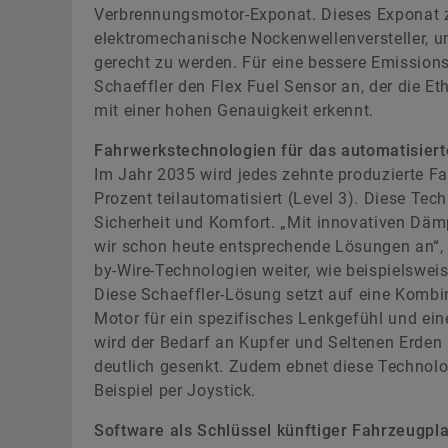
Verbrennungsmotor-Exponat. Dieses Exponat 
elektromechanische Nockenwellenversteller, 
gerecht zu werden. Für eine bessere Emissionsk
Schaeffler den Flex Fuel Sensor an, der die E
mit einer hohen Genauigkeit erkennt.
Fahrwerkstechnologien für das automatisier
Im Jahr 2035 wird jedes zehnte produzierte F
Prozent teilautomatisiert (Level 3). Diese T
Sicherheit und Komfort. „Mit innovativen Dä
wir schon heute entsprechende Lösungen an“, s
by-Wire-Technologien weiter, wie beispielswe
Diese Schaeffler-Lösung setzt auf eine Komb
Motor für ein spezifisches Lenkgefühl und ein
wird der Bedarf an Kupfer und Seltenen Erden 
deutlich gesenkt. Zudem ebnet diese Technolo
Beispiel per Joystick.
Software als Schlüssel künftiger Fahrzeugpl