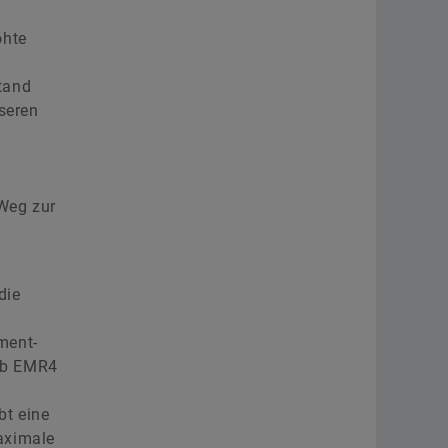
öhte
tand
nseren
 Weg zur
die
ment-
ieb EMR4
bt eine
aximale