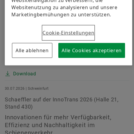
Websitenavigation zu verbessern, die
ersten Halbjahr 2026
Websitenutzung zu analysieren und unsere
Umsatz mit 11,7 Milliarden Euro trotz
Marketingbemühungen zu unterstützen.
herausfordernder Marktbedingungen auf
Vorjahresniveau (währungsbereinigt plus 0,4 Prozent)
Cookie-Einstellungen
• EBIT-Marge vor Sondereffekten um rund 15 Prozent
auf 4,7 Prozent verbessert (Vorjahr: 4,1 Prozent) • E-
Mobility mit kontinuierlicher Margenverbesserung,
Alle ablehnen
Alle Cookies akzeptieren
Powertrain & Chassis und Vehicle Lifetime Solutions
mit starken...
Download
30.07.2026 | Schweinfurt
Schaeffler auf der InnoTrans 2026 (Halle 21,
Stand 430)
Innovationen für mehr Verfügbarkeit,
Effizienz und Nachhaltigkeit im
Schienenverkehr