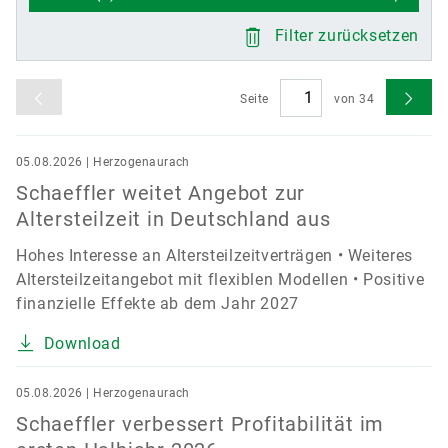
versandkostenfrei.
Digitale Lösungen
Events & Formula Student
Social News
Filter zurücksetzen
Markenschutz
Newsletter
Jetzt bestellen
Seite
von
34
Termine & Veranstaltungen
05.08.2026 | Herzogenaurach
Schaeffler weitet Angebot zur
Altersteilzeit in Deutschland aus
Hohes Interesse an Altersteilzeitverträgen • Weiteres
Altersteilzeitangebot mit flexiblen Modellen • Positive
finanzielle Effekte ab dem Jahr 2027
Download
05.08.2026 | Herzogenaurach
Schaeffler verbessert Profitabilität im