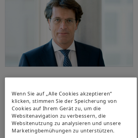
versandkostenfrei.
Digitale Lösungen
Events & Formula Student
Social News
Leiter Konzernkommunikation & Public Affairs
Markenschutz
Newsletter
Schaeffler AG
Herzogenaurach
Jetzt bestellen
Termine & Veranstaltungen
+49 9132 82 8901
axel.luedeke@schaeffler.com
15.12.2023 | Herzogenaurach
Klaus Rosenfeld ist seit Juni 2014
Wenn Sie auf „Alle Cookies akzeptieren“
Vorstandsvorsitzender der Schaeffler AG
klicken, stimmen Sie der Speicherung von
Cookies auf Ihrem Gerät zu, um die
Vertrag um weitere fünf Jahre verlängert
Websitenavigation zu verbessern, die
Integration der Vitesco Technologies Group AG als
Websitenutzung zu analysieren und unsere
wichtige Zukunftsaufgabe
Marketingbemühungen zu unterstützen.
Georg F. W. Schaeffler: „Klaus Rosenfeld steht