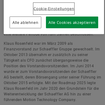
gleichermaßen für Kontinuität und Fortschritt.“
Matthias Herms
Cookie-Einstellungen
Der Aufsichtsrat der Schaeffler AG hat in seiner
Leiter Kommunikation Finanzen & Nachhaltigkeit
Alle ablehnen
Alle Cookies akzeptieren
heutigen Sitzung die Wiederbestellung von Klaus
Schaeffler AG
Rosenfeld (57) als Vorsitzender des Vorstands für
Herzogenaurach
eine weitere Periode von fünf Jahren beschlossen.
+49 9132 82 3714
Klaus Rosenfeld war im März 2009 als
matthias.herms@schaeffler.com
Finanzvorstand zur Schaeffler Gruppe gewechselt. Im
Oktober 2013 übernahm er zusätzlich zu seiner
Tätigkeit als CFO zunächst übergangsweise die
Position des Vorstandsvorsitzenden. Im Juni 2014
wurde er zum Vorstandsvorsitzenden der Schaeffler
AG bestellt, deren Börsengang unter seiner Führung im
Oktober 2015 erfolgte. Mit der Roadmap 2025 legte
Klaus Rosenfeld im Jahr 2020 den Grundstein für die
Weiterentwicklung der Schaeffler AG hin zu einer
führenden Motion Technology Company.