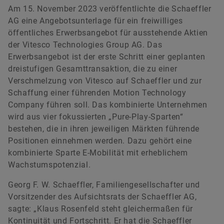
Am 15. November 2023 veröffentlichte die Schaeffler
AG eine Angebotsunterlage für ein freiwilliges
Renata Casaro
öffentliches Erwerbsangebot für ausstehende Aktien
der Vitesco Technologies Group AG. Das
Erwerbsangebot ist der erste Schritt einer geplanten
Head of Investor Relations
dreistufigen Gesamttransaktion, die zu einer
Schaeffler AG
Verschmelzung von Vitesco auf Schaeffler und zur
Herzogenaurach
Schaffung einer führenden Motion Technology
Company führen soll. Das kombinierte Unternehmen
+49 9132 82 4440
wird aus vier fokussierten „Pure-Play-Sparten“
ir@schaeffler.com
bestehen, die in ihren jeweiligen Märkten führende
Positionen einnehmen werden. Dazu gehört eine
kombinierte Sparte E-Mobilität mit erheblichem
Wachstumspotenzial.
Georg F. W. Schaeffler, Familiengesellschafter und
Vorsitzender des Aufsichtsrats der Schaeffler AG,
sagte: „Klaus Rosenfeld steht gleichermaßen für
Kontinuität und Fortschritt. Er hat die Schaeffler