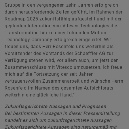
Gruppe in den vergangenen zehn Jahren erfolgreich
durch herausfordernde Zeiten geführt, im Rahmen der
Roadmap 2025 zukunftsfähig aufgestellt und mit der
geplanten Integration von Vitesco Technologies die
Johann Eisenmann
Transformation hin zu einer führenden Motion
Technology Company erfolgreich eingeleitet. Wir
freuen uns, dass Herr Rosenfeld uns weiterhin als
Senior Manager Investor Relations
Vorsitzender des Vorstands der Schaeffler AG zur
Schaeffler AG
Verfügung stehen wird, vor allem auch, um jetzt den
Herzogenaurach
Zusammenschluss mit Vitesco umzusetzen. Ich freue
mich auf die Fortsetzung der seit Jahren
+49 9132 82 4440
vertrauensvollen Zusammenarbeit und wünsche Herrn
ir@schaeffler.com
Rosenfeld im Namen des gesamten Aufsichtsrats
weiterhin eine glückliche Hand.“
Zukunftsgerichtete Aussagen und Prognosen
Bei bestimmten Aussagen in dieser Pressemitteilung
handelt es sich um zukunftsgerichtete Aussagen.
Zukunftsgerichtete Aussagen sind naturgemäß mit