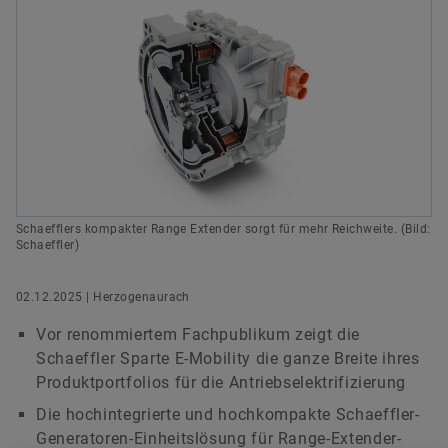
versandkostenfrei.
Digitale Lösungen
Events & Formula Student
Social News
Leiterin Kommunikation E-Mobility, Schaeffler
Markenschutz
Newsletter
Vitesco Technologies GmbH
Regensburg
Jetzt bestellen
Termine & Veranstaltungen
+49 151 52678082
theresa.kronthaler@mail.schaeffler.com
Schaefflers kompakter Range Extender sorgt für mehr Reichweite. (Bild:
Schaeffler)
02.12.2025 | Herzogenaurach
Vor renommiertem Fachpublikum zeigt die
Schaeffler Sparte E-Mobility die ganze Breite ihres
Produktportfolios für die Antriebselektrifizierung
Die hochintegrierte und hochkompakte Schaeffler-
Generatoren-Einheitslösung für Range-Extender-